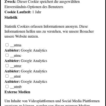
Zweck:
Dieser Cookie speichert die ausgewählten
Einverständnis-Optionen des Benutzers
Cookie Laufzeit:
1 Jahr
Statistik
Statistik Cookies erfassen Informationen anonym. Diese
Informationen helfen uns zu verstehen, wie unsere Besucher
unsere Website nutzen.
__utma
Studio Magazin 1984 Heft 76
Anbieter:
Google Analytics
__utmc
Hallgeräte Sony DRE2000A und Lexicon PCM60 in der Praxis
Anbieter:
Google Analytics
Reportage über den Hamburger Servicetechniker Achim Kruse
__utmz
Digitale Tonaufzeichnung mit Videorekordern
Anbieter:
Google Analytics
__utmt
Anbieter:
Google Analytics
__utmb
© 2026 Echoschall Berlin
Kontakt/Standort
Externe Medien
AGB
Impressum
Datenschutz
Um Inhalte von Videoplattformen und Social Media Plattformen
anzeigen zu können, werden von diesen externen Medien