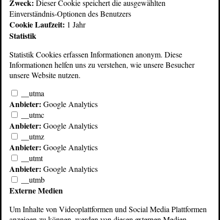
Zweck:
Dieser Cookie speichert die ausgewählten
Einverständnis-Optionen des Benutzers
Cookie Laufzeit:
1 Jahr
Statistik
Statistik Cookies erfassen Informationen anonym. Diese
Informationen helfen uns zu verstehen, wie unsere Besucher
unsere Website nutzen.
__utma
Anbieter:
Google Analytics
© 2026 Echoschall Berlin
Kontakt/Standort
__utmc
AGB
Impressum
Anbieter:
Google Analytics
Datenschutz
__utmz
Anbieter:
Google Analytics
__utmt
Anbieter:
Google Analytics
__utmb
Externe Medien
Um Inhalte von Videoplattformen und Social Media Plattformen
anzeigen zu können, werden von diesen externen Medien