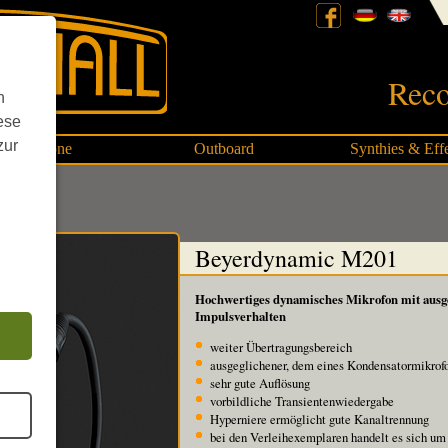
Reco
n
ese
zur
Mikrofone
Outboard
Synthies & Eff
Beyerdynamic M201
Hochwertiges dynamisches Mikrofon mit aus
Impulsverhalten
weiter Übertragungsbereich
ausgeglichener, dem eines Kondensatormikrof
sehr gute Auflösung
vorbildliche Transientenwiedergabe
Hyperniere ermöglicht gute Kanaltrennung
bei den Verleihexemplaren handelt es sich um 