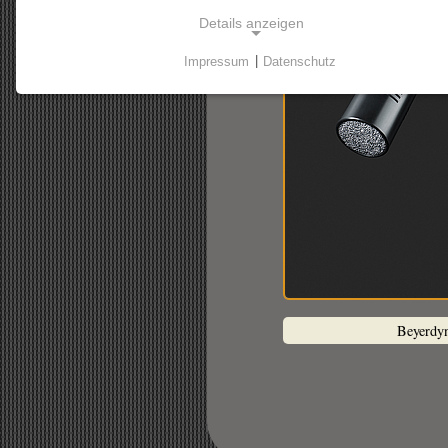
Details anzeigen
Impressum
|
Datenschutz
NOTWENDIGE COOKIES
Notwendige Cookies ermöglichen grundlegende
Funktionen und sind für die einwandfreie Funktion der
Website erforderlich.
Einverständnis-Cookie
Name:
cookie_consent
Zweck:
Dieser Cookie speichert die
Beyerdy
ausgewählten Einverständnis-Optionen
des Benutzers
Cookie Laufzeit:
1 Jahr