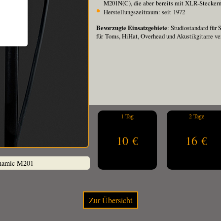
M201N(C), die aber bereits mit XLR-Steckern 
Herstellungszeitraum: seit 1972
Bevorzugte Einsatzgebiete
: Studiostandard für
für Toms, HiHat, Overhead und Akustikgitarre v
1 Tag
2 Tage
10 €
16 €
namic M201
Zur Übersicht